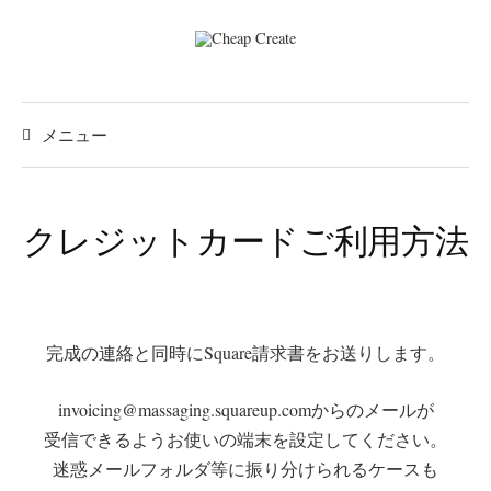
コ
ン
テ
ン
ツ
メニュー
へ
ス
キ
クレジットカードご利用方法
ッ
プ
完成の連絡と同時にSquare請求書をお送りします。
invoicing@massaging.squareup.comからのメールが
受信できるようお使いの端末を設定してください。
迷惑メールフォルダ等に振り分けられるケースも